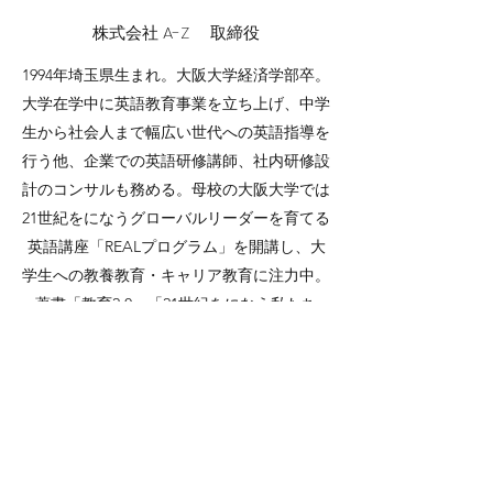
株式会社 A-Z 取締役
1994年埼玉県生まれ。大阪大学経済学部卒。
大学在学中に英語教育事業を立ち上げ、中学
生から社会人まで幅広い世代への英語指導を
行う他、企業での英語研修講師、社内研修設
計のコンサルも務める。母校の大阪大学では
21世紀をになうグローバルリーダーを育てる
英語講座「REALプログラム」を開講し、大
学生への教養教育・キャリア教育に注力中。
著書「教育2.0」「21世紀をになう私たち
へ」。
​​会社概要